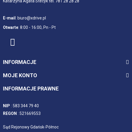
Katarzyna Agata Stecyk tel. 781 28 28 28
E-mail
:
biuro@xdrive.pl
Otwarte
:
8:00 - 16:00, Pn - Pt
INFORMACJE
MOJE KONTO
INFORMACJE PRAWNE
NIP
:
583 344 79 40
REGON
:
521669553
Sąd Rejonowy Gdańsk-Północ