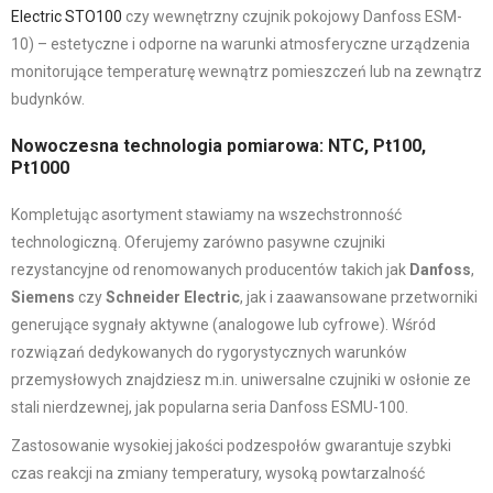
Electric STO100
czy wewnętrzny czujnik pokojowy Danfoss ESM-
10) – estetyczne i odporne na warunki atmosferyczne urządzenia
monitorujące temperaturę wewnątrz pomieszczeń lub na zewnątrz
budynków.
Nowoczesna technologia pomiarowa: NTC, Pt100,
Pt1000
Kompletując asortyment stawiamy na wszechstronność
technologiczną. Oferujemy zarówno pasywne czujniki
rezystancyjne od renomowanych producentów takich jak
Danfoss
,
Siemens
czy
Schneider Electric
, jak i zaawansowane przetworniki
generujące sygnały aktywne (analogowe lub cyfrowe). Wśród
rozwiązań dedykowanych do rygorystycznych warunków
przemysłowych znajdziesz m.in. uniwersalne czujniki w osłonie ze
stali nierdzewnej, jak popularna seria Danfoss ESMU-100.
Zastosowanie wysokiej jakości podzespołów gwarantuje szybki
czas reakcji na zmiany temperatury, wysoką powtarzalność